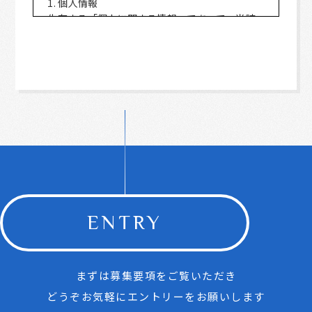
1. 個人情報
生存する「個人に関する情報」であって、当該
情報に含まれる氏名、性別、生年月日等によ
り、特定の個人を識別することができるもの、
又は他の情報と容易に照合することができ、そ
れにより特定の個人を識別することができるも
のをいう。
2. 個人情報データベース
特定の個人情報を、コンピュータを用いて検索
することができるように体系的に構成した個人
情報を含む情報の集合物、又は紙面で処理した
ファイルなど、個人情報を一定の規則に従って
整理、分類し、他人によっても容易に検索可能
な状態においているものをいう。
ENTRY
3. 個人データ
当社が管理する「個人情報データベース等」を
まずは募集要項をご覧いただき
構成する個人情報をいう。
どうぞお気軽にエントリーをお願いします
4. 保有個人データ